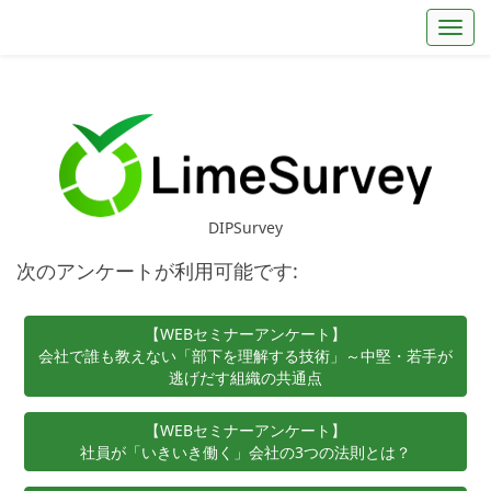
Toggl
DIPSurvey
次のアンケートが利用可能です:
【WEBセミナーアンケート】
会社で誰も教えない「部下を理解する技術」～中堅・若手が
逃げだす組織の共通点
【WEBセミナーアンケート】
社員が「いきいき働く」会社の3つの法則とは？