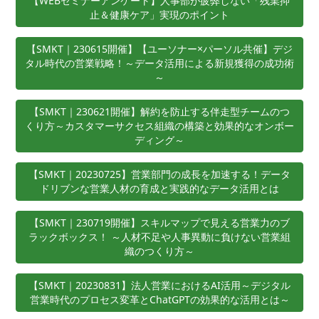
【WEBセミナーアンケート】人事部が疲弊しない「残業抑
止＆健康ケア」実現のポイント
【SMKT｜230615開催】【ユーソナー×パーソル共催】デジ
タル時代の営業戦略！～データ活用による新規獲得の成功術
～
【SMKT｜230621開催】解約を防止する伴走型チームのつ
くり方～カスタマーサクセス組織の構築と効果的なオンボー
ディング～
【SMKT｜20230725】営業部門の成長を加速する！データ
ドリブンな営業人材の育成と実践的なデータ活用とは
【SMKT｜230719開催】スキルマップで見える営業力のブ
ラックボックス！ ～人材不足や人事異動に負けない営業組
織のつくり方～
【SMKT｜20230831】法人営業におけるAI活用～デジタル
営業時代のプロセス変革とChatGPTの効果的な活用とは～