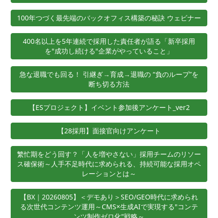
100年つづく最先端のバックオフィス構築の秘訣 ウェビナー
400名以上を5年連続で採用した責任者が語る「新卒採用
を"成功し続ける"企業がやっていること」
急な退職でも回る！ 引継ぎ→育成→退職の “負のループ”を
断ち切る方法
【ESプロジェクト】イベント参加後アンケート_ver2
【28採用】面接官向けアンケート
繁忙期をどう回す？「人を増やさない」採用チームのリソー
ス確保術～人手不足時代に求められる、持続可能な採用オペ
レーションとは～
【BX｜20260805】＜デモあり＞SEO/GEO時代に求められ
る次世代コンテンツ運用～CMS×生成AIで実現する"コンテ
ンツ制作ゼロ化"戦略～