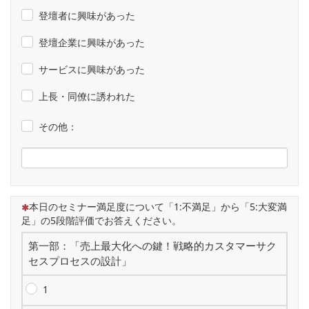
登壇者に興味があった
登壇企業に興味があった
サービスに興味があった
上長・同僚に誘われた
その他：
（この質問は必須です）
本⽇のセミナー満⾜度について「1:不満⾜」から「5:⼤変満
⾜」の5段階評価でお答えください。
第一部：「売上最大化への鍵！戦略的カスタマーサク
セスプロセスの設計」
1