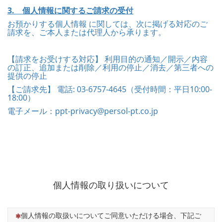
3. 個人情報に関するご請求の受付
お預かりする個人情報 に関しては、次に掲げる対応のご
請求を、ご本人または代理人から承ります。
【請求をお受けする対応】 利用目的の通知／開示／内容
の訂正、追加または削除／利用の停止／消去／第三者への
提供の停止
【ご請求先】 電話: 03-6757-4645（受付時間：平日10:00-
18:00）
電子メール：ppt-privacy@persol-pt.co.jp
個人情報の取り扱いについて
（この質問は必須です）
個人情報の取扱いについてご同意いただける場合、下記ご