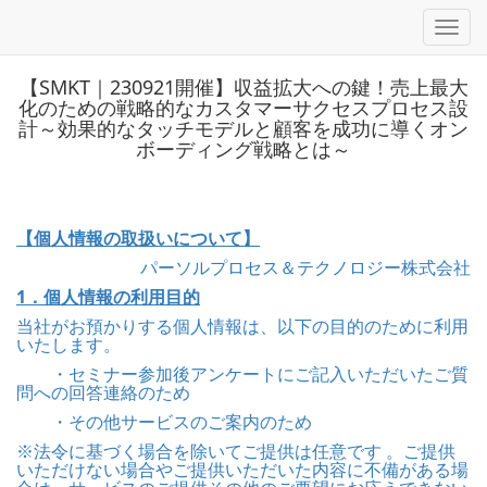
Toggl
【SMKT｜230921開催】収益拡大への鍵！売上最大
化のための戦略的なカスタマーサクセスプロセス設
計～効果的なタッチモデルと顧客を成功に導くオン
ボーディング戦略とは～
【個人情報の取扱いについて】
パーソルプロセス＆テクノロジー株式会社
1．個人情報の利用目的
当社がお預かりする個人情報は、以下の目的のために利用
いたします。
・セミナー参加後アンケートにご記入いただいたご質
問への回答連絡のため
・その他サービスのご案内のため
※法令に基づく場合を除いてご提供は任意です 。ご提供
いただけない場合やご提供いただいた内容に不備がある場