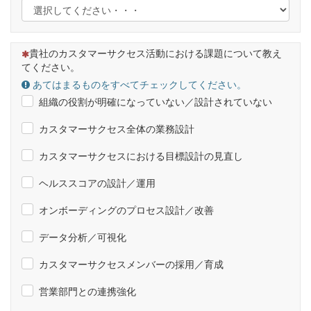
その他：
（この質問は必須です）
貴社のカスタマーサクセス活動における課題について教え
てください。
あてはまるものをすべてチェックしてください。
組織の役割が明確になっていない／設計されていない
カスタマーサクセス全体の業務設計
カスタマーサクセスにおける目標設計の見直し
ヘルススコアの設計／運用
オンボーディングのプロセス設計／改善
データ分析／可視化
カスタマーサクセスメンバーの採用／育成
営業部門との連携強化